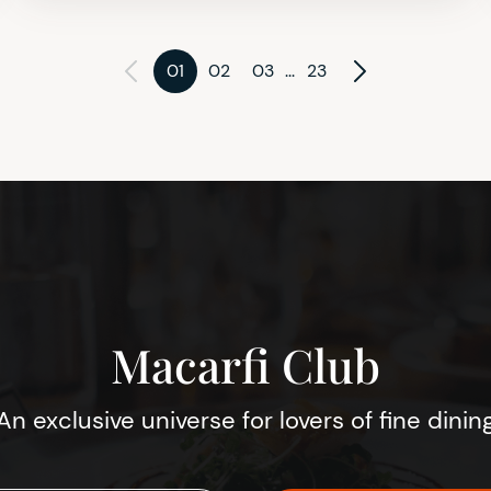
01
02
03
...
23
Macarfi Club
An exclusive universe for lovers of fine dinin