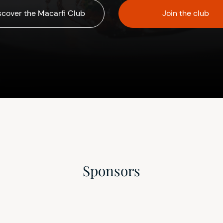
scover the Macarfi Club
Join the club
Sponsors