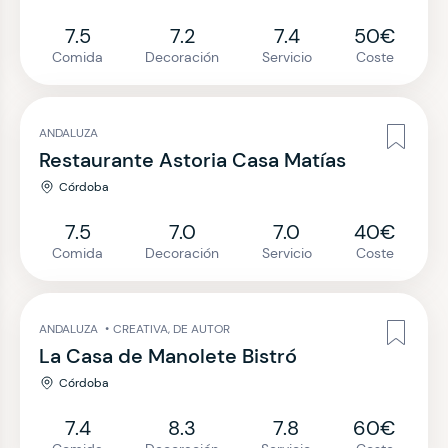
7.5
7.2
7.4
50€
Comida
Decoración
Servicio
Coste
ANDALUZA
Restaurante Astoria Casa Matías
Córdoba
7.5
7.0
7.0
40€
Comida
Decoración
Servicio
Coste
ANDALUZA
•
CREATIVA, DE AUTOR
La Casa de Manolete Bistró
Córdoba
7.4
8.3
7.8
60€