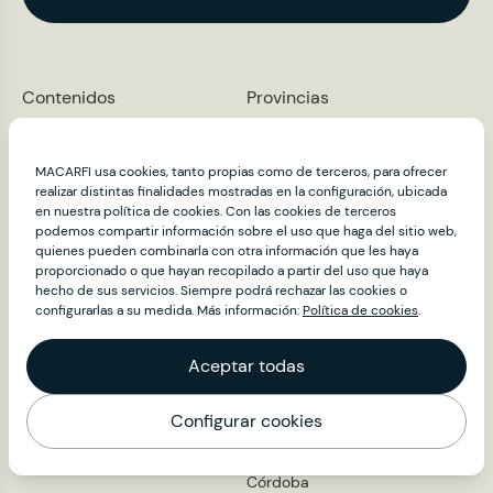
Contenidos
Provincias
Restaurantes
A Coruña
Álava
Club Macarfi
MACARFI usa cookies, tanto propias como de terceros, para ofrecer
Albacete
About
realizar distintas finalidades mostradas en la configuración, ubicada
Alicante
en nuestra política de cookies. Con las cookies de terceros
Noticias
Almería
podemos compartir información sobre el uso que haga del sitio web,
Embajadores
Asturias
quienes pueden combinarla con otra información que les haya
proporcionado o que hayan recopilado a partir del uso que haya
Sala de prensa
Ávila
hecho de sus servicios. Siempre podrá rechazar las cookies o
Badajoz
Contacto
configurarlas a su medida. Más información:
Política de cookies
.
Barcelona
Burgos
Aceptar todas
Cáceres
Cádiz
Cantabria
Configurar cookies
Mapa
Castellón
Ciudad Real
Córdoba