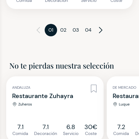
Comida
Decoración
Servicio
Coste
01
02
03
04
No te pierdas nuestra selección
ANDALUZA
DE MERCADO
Restaurante Zuhayra
Restaura
Zuheros
Luque
7.1
7.1
6.8
30€
7.2
Comida
Decoración
Servicio
Coste
Comida
D