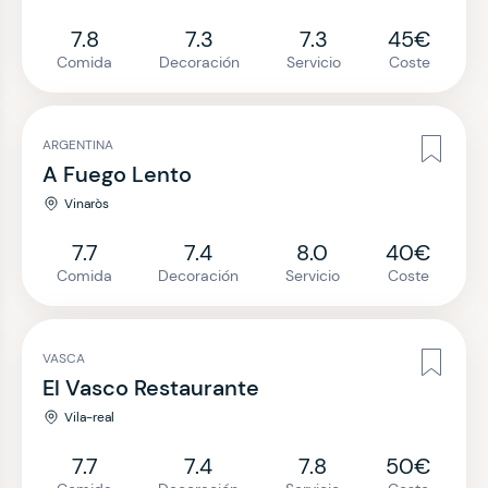
7.8
7.3
7.3
45€
Comida
Decoración
Servicio
Coste
ARGENTINA
A Fuego Lento
Vinaròs
7.7
7.4
8.0
40€
Comida
Decoración
Servicio
Coste
VASCA
El Vasco Restaurante
Vila-real
7.7
7.4
7.8
50€