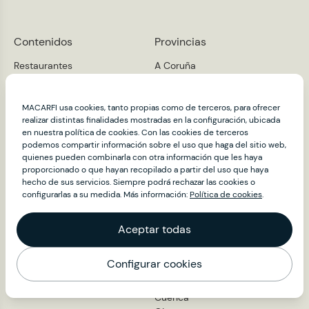
Contenidos
Provincias
Restaurantes
A Coruña
Álava
Club Macarfi
Albacete
About
MACARFI usa cookies, tanto propias como de terceros, para ofrecer
Alicante
Noticias
realizar distintas finalidades mostradas en la configuración, ubicada
Almería
en nuestra política de cookies. Con las cookies de terceros
Embajadores
Asturias
podemos compartir información sobre el uso que haga del sitio web,
Sala de prensa
Ávila
quienes pueden combinarla con otra información que les haya
Badajoz
Contacto
proporcionado o que hayan recopilado a partir del uso que haya
Barcelona
hecho de sus servicios. Siempre podrá rechazar las cookies o
configurarlas a su medida. Más información:
Política de cookies
.
Burgos
Cáceres
Cádiz
Aceptar todas
Cantabria
Castellón
Configurar cookies
Ciudad Real
Mapa
Córdoba
Cuenca