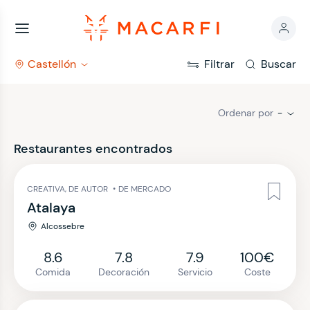
Castellón
Filtrar
Buscar
Ordenar por
-
Restaurantes encontrados
CREATIVA, DE AUTOR
•
DE MERCADO
Atalaya
Alcossebre
8.6
7.8
7.9
100€
Comida
Decoración
Servicio
Coste