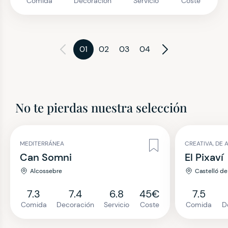
Comida
Decoración
Servicio
Coste
01
02
03
04
No te pierdas nuestra selección
MEDITERRÁNEA
CREATIVA, DE 
Can Somni
El Pixaví
Alcossebre
Castelló de
7.3
7.4
6.8
45€
7.5
Comida
Decoración
Servicio
Coste
Comida
D