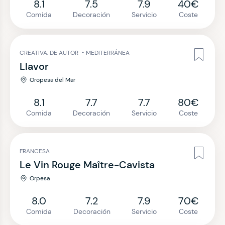
8.1
7.5
7.9
40€
Comida
Decoración
Servicio
Coste
CREATIVA, DE AUTOR
•
MEDITERRÁNEA
Llavor
Oropesa del Mar
8.1
7.7
7.7
80€
Comida
Decoración
Servicio
Coste
FRANCESA
Le Vin Rouge Maître-Cavista
Orpesa
8.0
7.2
7.9
70€
Comida
Decoración
Servicio
Coste