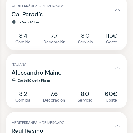
MEDITERRÁNEA
•
DE MERCADO
Cal Paradís
La Vall d'Alba
8.4
7.7
8.0
115€
Comida
Decoración
Servicio
Coste
ITALIANA
Alessandro Maino
Castelló de la Plana
8.2
7.6
8.0
60€
Comida
Decoración
Servicio
Coste
MEDITERRÁNEA
•
DE MERCADO
Raúl Resino