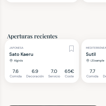
Aperturas recientes
JAPONESA
MEDITERRÁNE
Sato Kaeru
Sutil
Algirós
L'Eixample
7.6
6.9
7.0
65€
7.7
Comida
Decoración
Servicio
Coste
Comida
D