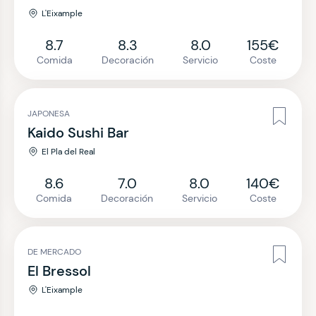
L'Eixample
8.7
8.3
8.0
155€
Comida
Decoración
Servicio
Coste
JAPONESA
Kaido Sushi Bar
El Pla del Real
8.6
7.0
8.0
140€
Comida
Decoración
Servicio
Coste
DE MERCADO
El Bressol
L'Eixample