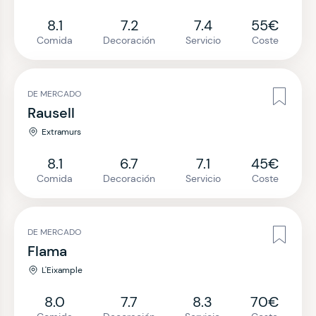
8.1
7.2
7.4
55€
Comida
Decoración
Servicio
Coste
DE MERCADO
Rausell
Extramurs
8.1
6.7
7.1
45€
Comida
Decoración
Servicio
Coste
DE MERCADO
Flama
L'Eixample
8.0
7.7
8.3
70€