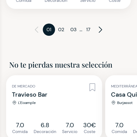
Comida
Decoración
Servicio
Coste
01
02
03
...
17
No te pierdas nuestra selección
DE MERCADO
MEDITERRÁNE
Travieso Bar
Casa Qui
L'Eixample
Burjassot
7.0
6.8
7.0
30€
7.0
Comida
Decoración
Servicio
Coste
Comida
D