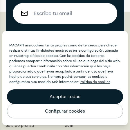
Enviar
MACARFI usa cookies, tanto propias como de terceros, para ofrecer
realizar distintas finalidades mostradas en la configuración, ubicada
en nuestra política de cookies. Con las cookies de terceros
podemos compartir información sobre el uso que haga del sitio web,
quienes pueden combinarla con otra información que les haya
proporcionado o que hayan recopilado a partir del uso que haya
hecho de sus servicios. Siempre podrá rechazar las cookies o
Contenidos
Provincias
configurarlas a su medida. Más información:
Política de cookies
.
Restaurantes
A Coruña
Álava
Aceptar todas
Club Macarfi
Albacete
About
Alicante
Configurar cookies
Noticias
Almería
Mapa
Embajadores
Asturias
Sala de prensa
Ávila