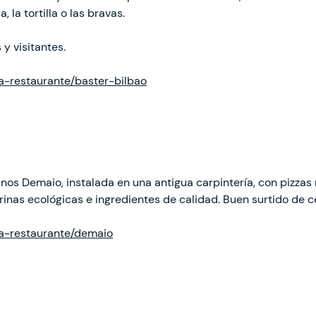
 la tortilla o las bravas.
y visitantes.
ha-restaurante/baster-bilbao
anos Demaio, instalada en una antigua carpintería, con pizza
inas ecológicas e ingredientes de calidad. Buen surtido de c
cha-restaurante/demaio