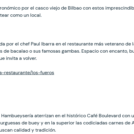
nómico por el casco viejo de Bilbao con estos imprescindib
tear como un local.
da por el chef Paul Ibarra en el restaurante más veterano de la
s de bacalao o sus famosas gambas. Espacio con encanto, b
e invita a volver.
ha-restaurante/los-fueros
Hambueysería aterrizan en el histórico Café Boulevard con u
urguesas de buey y en la superior las codiciadas carnes de
scan calidad y tradición.