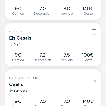
9.0
7.0
8.0
140€
Comida
Decoración
Servicio
Coste
CATALANA
Els Casals
Sagàs
9.0
7.2
7.5
100€
Comida
Decoración
Servicio
Coste
CREATIVA, DE AUTOR
Caelis
Barri Gòtic
9.0
7.0
7.0
140€