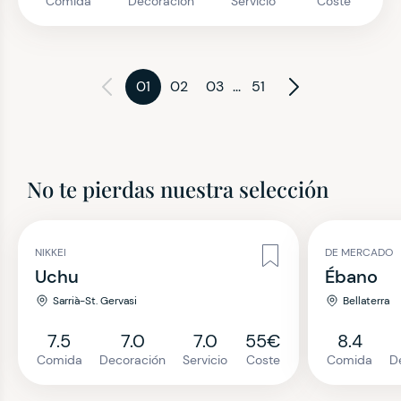
Comida
Decoración
Servicio
Coste
01
02
03
...
51
No te pierdas nuestra selección
NIKKEI
DE MERCADO
Uchu
Ébano
Sarrià-St. Gervasi
Bellaterra
7.5
7.0
7.0
55€
8.4
Comida
Decoración
Servicio
Coste
Comida
D