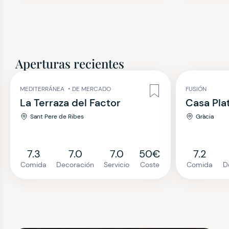
Aperturas recientes
MEDITERRÁNEA
•
DE MERCADO
FUSIÓN
La Terraza del Factor
Casa Pla
Sant Pere de Ribes
Gràcia
7.3
7.0
7.0
50€
7.2
Comida
Decoración
Servicio
Coste
Comida
D