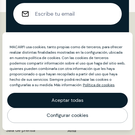
Enviar
MACARFI usa cookies, tanto propias como de terceros, para ofrecer
realizar distintas finalidades mostradas en la configuración, ubicada
en nuestra política de cookies. Con las cookies de terceros
podemos compartir información sobre el uso que haga del sitio web,
quienes pueden combinarla con otra información que les haya
proporcionado o que hayan recopilado a partir del uso que haya
hecho de sus servicios. Siempre podrá rechazar las cookies o
Contenidos
Provincias
configurarlas a su medida. Más información:
Política de cookies
.
Restaurantes
A Coruña
Álava
Aceptar todas
Club Macarfi
Albacete
About
Alicante
Configurar cookies
Noticias
Almería
Mapa
Embajadores
Asturias
Sala de prensa
Ávila