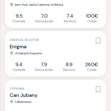
Sant Pere, Santa Caterina i la Ribera
9.5
7.0
7.4
100€
Comida
Decoración
Servicio
Coste
CREATIVA, DE AUTOR
Enigma
L'Eixample Esquerre
9.4
7.9
8.9
260€
Comida
Decoración
Servicio
Coste
CATALANA
Can Jubany
Calldetenes