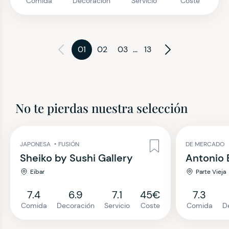
Comida
Decoración
Servicio
Coste
01
02
03
...
13
No te pierdas nuestra selección
JAPONESA
•
FUSIÓN
DE MERCADO
Sheiko by Sushi Gallery
Antonio 
Eibar
Parte Vieja
7.4
6.9
7.1
45€
7.3
Comida
Decoración
Servicio
Coste
Comida
D