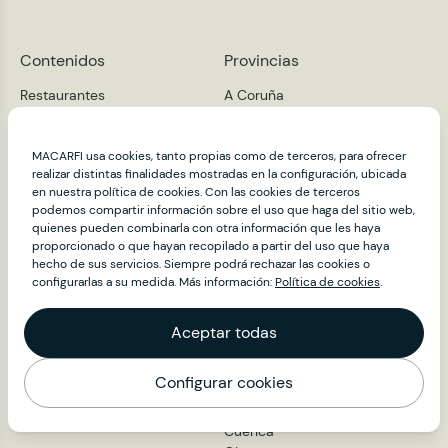
Contenidos
Provincias
Restaurantes
A Coruña
Álava
Club Macarfi
Albacete
About
MACARFI usa cookies, tanto propias como de terceros, para ofrecer
Alicante
Noticias
realizar distintas finalidades mostradas en la configuración, ubicada
Almería
en nuestra política de cookies. Con las cookies de terceros
Embajadores
Asturias
podemos compartir información sobre el uso que haga del sitio web,
Sala de prensa
Ávila
quienes pueden combinarla con otra información que les haya
Badajoz
Contacto
proporcionado o que hayan recopilado a partir del uso que haya
Barcelona
hecho de sus servicios. Siempre podrá rechazar las cookies o
configurarlas a su medida. Más información:
Política de cookies
.
Burgos
Cáceres
Cádiz
Aceptar todas
Cantabria
Castellón
Configurar cookies
Ciudad Real
Mapa
Córdoba
Cuenca