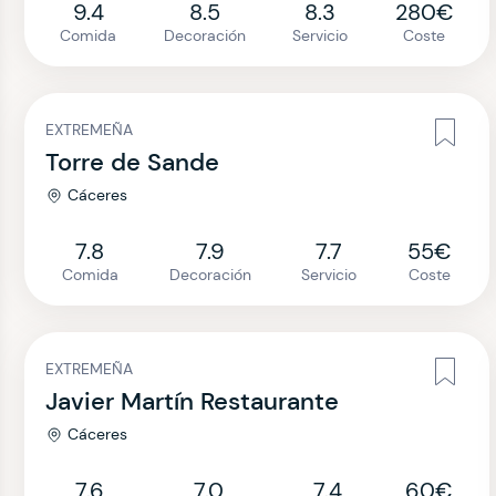
9.4
8.5
8.3
280€
Comida
Decoración
Servicio
Coste
EXTREMEÑA
Torre de Sande
Cáceres
7.8
7.9
7.7
55€
Comida
Decoración
Servicio
Coste
EXTREMEÑA
Javier Martín Restaurante
Cáceres
7.6
7.0
7.4
60€