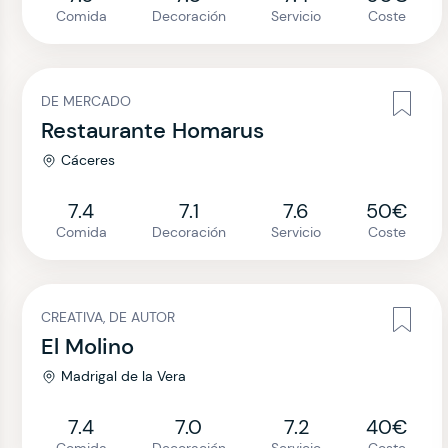
Comida
Decoración
Servicio
Coste
DE MERCADO
Restaurante Homarus
Cáceres
7.4
7.1
7.6
50€
Comida
Decoración
Servicio
Coste
CREATIVA, DE AUTOR
El Molino
Madrigal de la Vera
7.4
7.0
7.2
40€