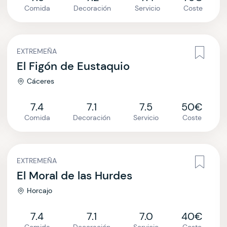
Comida
Decoración
Servicio
Coste
EXTREMEÑA
El Figón de Eustaquio
Cáceres
7.4
7.1
7.5
50€
Comida
Decoración
Servicio
Coste
EXTREMEÑA
El Moral de las Hurdes
Horcajo
7.4
7.1
7.0
40€