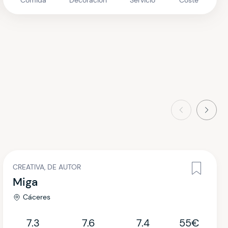
Comida
Decoración
Servicio
Coste
Anterior
Sigui
CREATIVA, DE AUTOR
Miga
Cáceres
7.3
7.6
7.4
55€