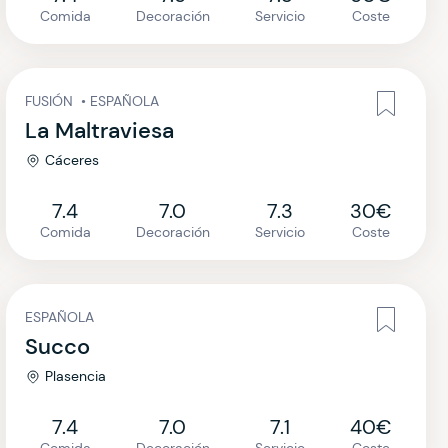
Comida
Decoración
Servicio
Coste
FUSIÓN
•
ESPAÑOLA
La Maltraviesa
Cáceres
7.4
7.0
7.3
30€
Comida
Decoración
Servicio
Coste
ESPAÑOLA
Succo
Plasencia
7.4
7.0
7.1
40€