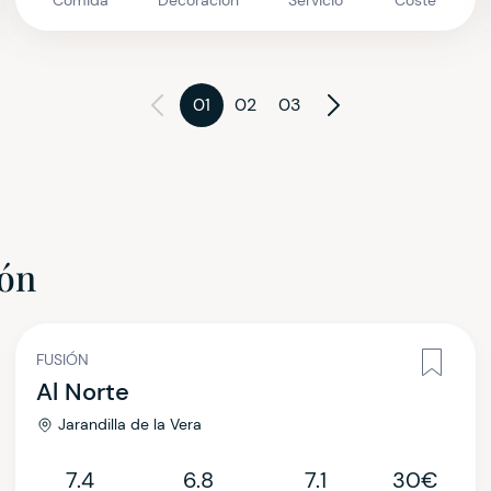
Comida
Decoración
Servicio
Coste
01
02
03
ión
FUSIÓN
Al Norte
Jarandilla de la Vera
7.4
6.8
7.1
30€