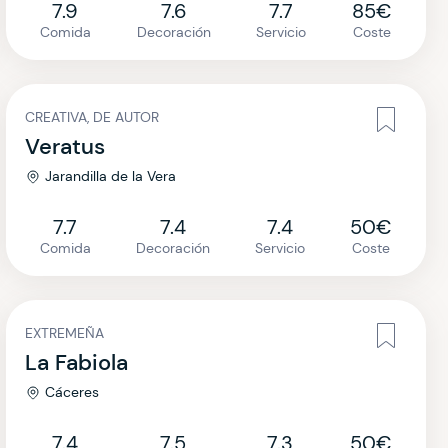
7.9
7.6
7.7
85€
Comida
Decoración
Servicio
Coste
CREATIVA, DE AUTOR
Veratus
Jarandilla de la Vera
7.7
7.4
7.4
50€
Comida
Decoración
Servicio
Coste
EXTREMEÑA
La Fabiola
Cáceres
7.4
7.5
7.3
50€