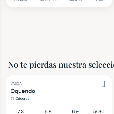
Comida
Decoración
Servicio
Coste
No te pierdas nuestra selecc
VASCA
Oquendo
Cáceres
7.3
6.8
6.9
50€