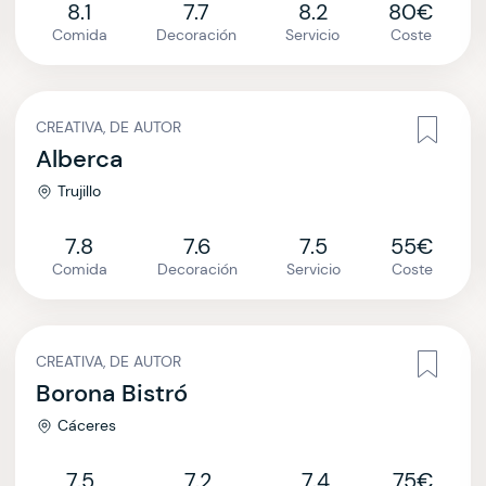
8.1
7.7
8.2
80€
Comida
Decoración
Servicio
Coste
CREATIVA, DE AUTOR
Alberca
Trujillo
7.8
7.6
7.5
55€
Comida
Decoración
Servicio
Coste
CREATIVA, DE AUTOR
Borona Bistró
Cáceres
7.5
7.2
7.4
75€