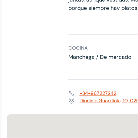
porque siempre hay platos
COCINA
Manchega / De mercado
+34-967227242
Teléfono:
Dionisio Guardiola, 10, 0
Dirección: