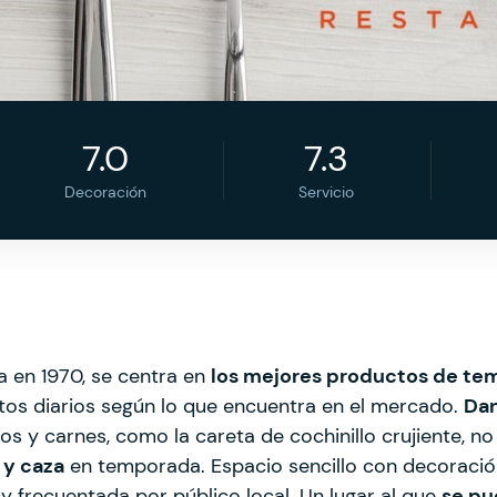
7.0
7.3
Decoración
Servicio
a en 1970, se centra en
los mejores productos de t
latos diarios según lo que encuentra en el mercado.
Dan
y carnes, como la careta de cochinillo crujiente, no
 y caza
en temporada. Espacio sencillo con decoración
y frecuentada por público local. Un lugar al que
se pu