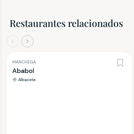
Restaurantes relacionados
terior
Siguiente
MANCHEGA
Ababol
Albacete