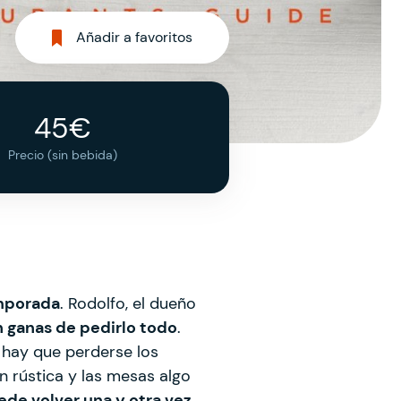
Añadir a favoritos
45€
Precio (sin bebida)
emporada
. Rodolfo, el dueño
 ganas de pedirlo todo
.
 hay que perderse los
 rústica y las mesas algo
ede volver una y otra vez