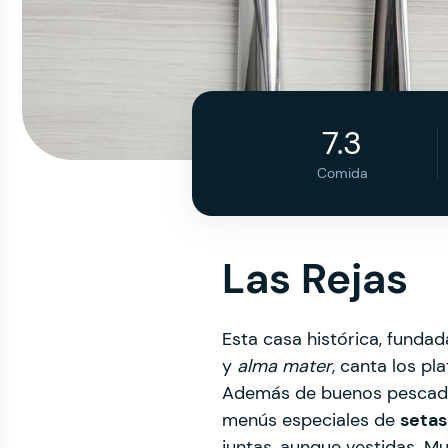
7.3
Comida
Las Rejas
Esta casa histórica, fundad
y
alma mater
, canta los p
Además de buenos pescados 
menús especiales de
setas
juntas, aunque vestidas. Mu