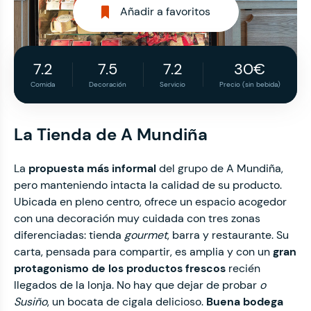
Añadir a favoritos
7.2
7.5
7.2
30€
Comida
Decoración
Servicio
Precio (sin bebida)
La Tienda de A Mundiña
La
propuesta más informal
del grupo de A Mundiña,
pero manteniendo intacta la calidad de su producto.
Ubicada en pleno centro, ofrece un espacio acogedor
con una decoración muy cuidada con tres zonas
diferenciadas: tienda
gourmet
, barra y restaurante. Su
carta, pensada para compartir, es amplia y con un
gran
protagonismo de los productos frescos
recién
llegados de la lonja. No hay que dejar de probar
o
Susiño
, un bocata de cigala delicioso.
Buena bodega