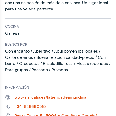
con una selección de más de cien vinos. Un lugar ideal
para una velada perfecta.
COCINA
Gallega
BUENOS POR
Con encanto / Aperitivo / Aquí comen los locales /
Carta de vinos / Buena relación calidad-precio / Con
barra / Croquetas / Ensaladilla rusa / Mesas redondas /
Para grupos / Pescado / Privados
INFORMACIÓN
www.amicalia.es/latiendadeamundina
Web:
+34-628680515
Teléfono:
Padre Feijoo, 5, 15004 A Coruña (A Coruña)