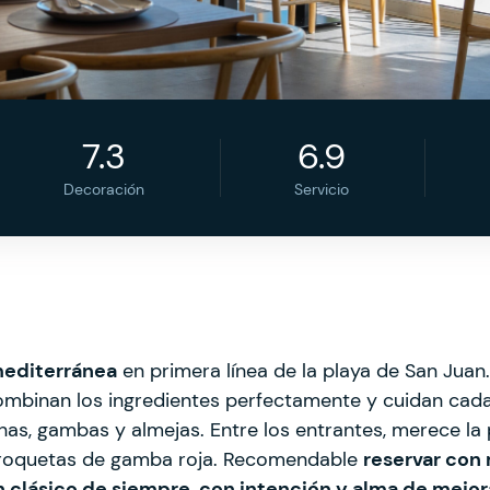
7.3
6.9
Decoración
Servicio
mediterránea
en primera línea de la playa de San Juan
Combinan los ingredientes perfectamente y cuidan cad
as, gambas y almejas. Entre los entrantes, merece la 
croquetas de gamba roja. Recomendable
reservar con
n clásico de siempre, con intención y alma de mejo