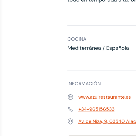
COCINA
Mediterránea / Española
INFORMACIÓN
www.azulrestaurante.es
Web:
+34-965156533
Teléfono:
Av. de Niza, 9, 03540 Ala
Dirección: