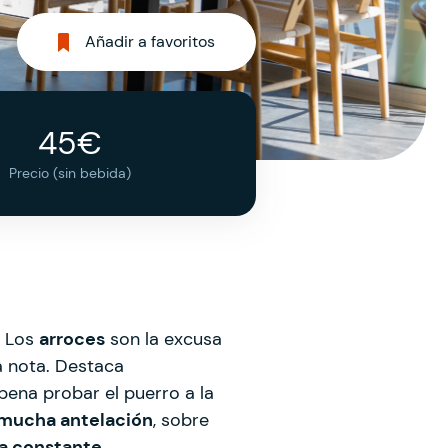
Añadir a favoritos
45€
Precio (sin bebida)
. Los
arroces
son la excusa
a nota. Destaca
pena probar el puerro a la
 mucha antelación
, sobre
ra constante
.