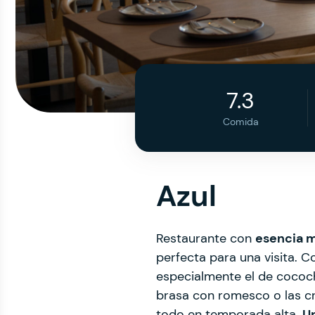
7.3
Comida
Azul
Restaurante con
esencia 
perfecta para una visita. 
especialmente el de cococh
brasa con romesco o las 
todo en temporada alta.
U