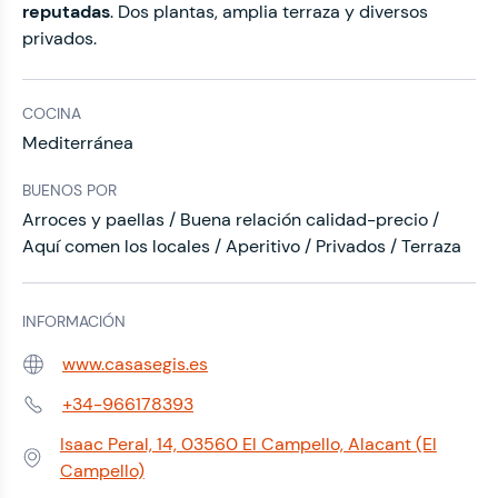
reputadas
. Dos plantas, amplia terraza y diversos
privados.
COCINA
Mediterránea
BUENOS POR
Arroces y paellas / Buena relación calidad-precio /
Aquí comen los locales / Aperitivo / Privados / Terraza
INFORMACIÓN
www.casasegis.es
Web:
+34-966178393
Teléfono:
Isaac Peral, 14, 03560 El Campello, Alacant (El
Dirección:
Campello)