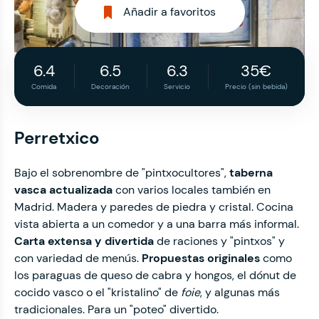
Añadir a favoritos
6.4
6.5
6.3
35€
Comida
Decoración
Servicio
Precio (sin bebida)
Perretxico
Bajo el sobrenombre de "pintxocultores",
taberna
vasca actualizada
con varios locales también en
Madrid. Madera y paredes de piedra y cristal. Cocina
vista abierta a un comedor y a una barra más informal.
Carta extensa y divertida
de raciones y "pintxos" y
con variedad de menús.
Propuestas originales
como
los paraguas de queso de cabra y hongos, el dónut de
cocido vasco o el "kristalino" de
foie
, y algunas más
tradicionales. Para un "poteo" divertido.