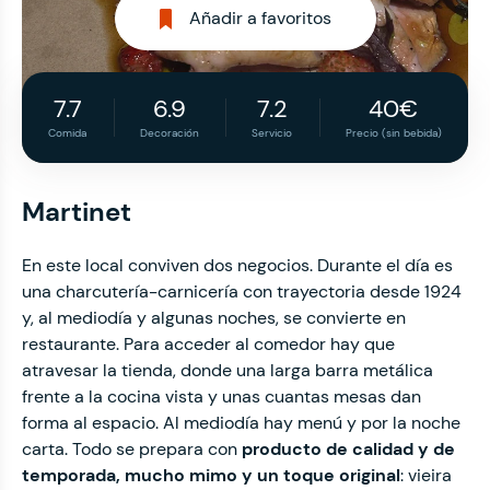
Añadir a favoritos
7.7
6.9
7.2
40€
Comida
Decoración
Servicio
Precio (sin bebida)
Martinet
En este local conviven dos negocios. Durante el día es
una charcutería-carnicería con trayectoria desde 1924
y, al mediodía y algunas noches, se convierte en
restaurante. Para acceder al comedor hay que
atravesar la tienda, donde una larga barra metálica
frente a la cocina vista y unas cuantas mesas dan
forma al espacio. Al mediodía hay menú y por la noche
carta. Todo se prepara con
producto de calidad y de
temporada, mucho mimo y un toque original
: vieira