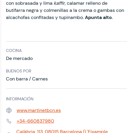
con sobrasada y lima
kaffir
, calamar relleno de
butifarra negra y colmenillas a la crema o gambas con
alcachofas confitadas y tupinambo.
Apunta alto
.
COCINA
De mercado
BUENOS POR
Con barra / Carnes
INFORMACIÓN
www.martinetbcn.es
Web:
+34-660837980
Teléfono:
Calàbria, 113, 08015 Barcelona (L'Eixample