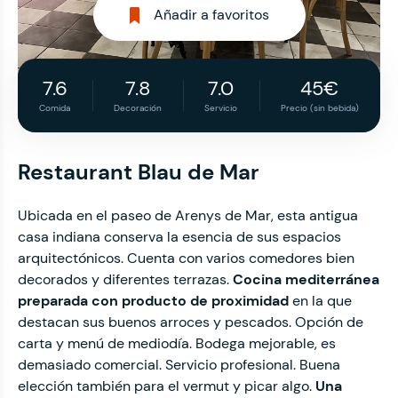
Añadir a favoritos
7.6
7.8
7.0
45€
Comida
Decoración
Servicio
Precio (sin bebida)
Restaurant Blau de Mar
Ubicada en el paseo de Arenys de Mar, esta antigua
casa indiana conserva la esencia de sus espacios
arquitectónicos. Cuenta con varios comedores bien
decorados y diferentes terrazas.
Cocina mediterránea
preparada con producto de proximidad
en la que
destacan sus buenos arroces y pescados. Opción de
carta y menú de mediodía. Bodega mejorable, es
demasiado comercial. Servicio profesional. Buena
elección también para el vermut y picar algo.
Una