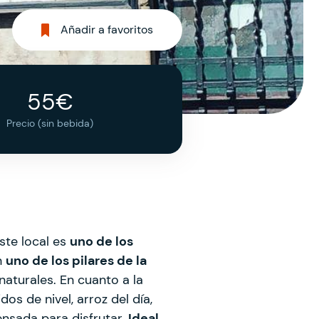
Añadir a favoritos
55€
Precio (sin bebida)
este local es
uno de los
n
uno de los pilares de la
naturales. En cuanto a la
os de nivel, arroz del día,
ensada para disfrutar.
Ideal