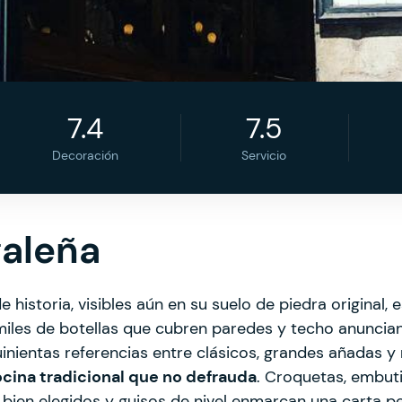
7.4
7.5
Decoración
Servicio
aleña
historia, visibles aún en su suelo de piedra original, 
miles de botellas que cubren paredes y techo anuncia
uinientas referencias entre clásicos, grandes añadas y 
cina tradicional que no defrauda
. Croquetas, embutid
bien elegidos y guisos de nivel enmarcan una carta p