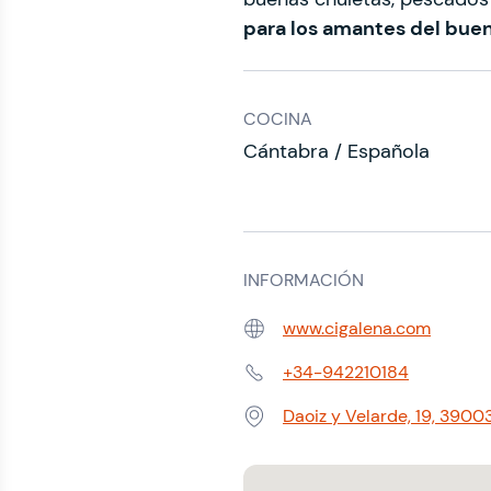
para los amantes del bue
COCINA
Cántabra / Española
INFORMACIÓN
www.cigalena.com
Web:
+34-942210184
Teléfono:
Daoiz y Velarde, 19, 3900
Dirección: