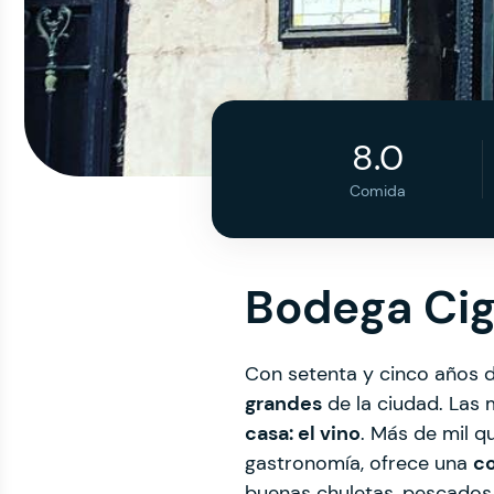
8.0
Comida
Bodega Cig
Con setenta y cinco años de 
grandes
de la ciudad. Las 
casa: el vino
. Más de mil q
gastronomía, ofrece una
co
buenas chuletas, pescados 