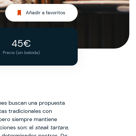
Añadir a favoritos
45€
Precio (sin bebida)
nes buscan una propuesta
as tradicionales con
 pero siempre mantiene
ciones son: el
steak tartare
,
o determinados postres. De