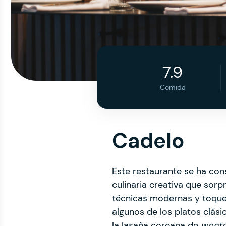
7.9
Comida
Cadelo
Este restaurante se ha co
culinaria creativa que sor
técnicas modernas y toques
algunos de los platos clási
la lasaña coreana de
wont