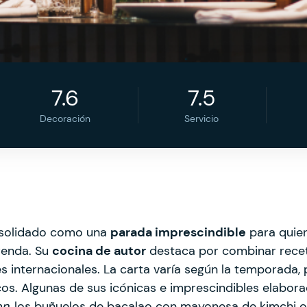
7.6
7.5
Decoración
Servicio
nsolidado como una
parada imprescindible
para quie
prenda. Su
cocina de autor
destaca por combinar recet
 internacionales. La carta varía según la temporada,
cos. Algunas de sus icónicas e imprescindibles elabora
on
, los buñuelos de bacalao con mayonesa de kimchi 