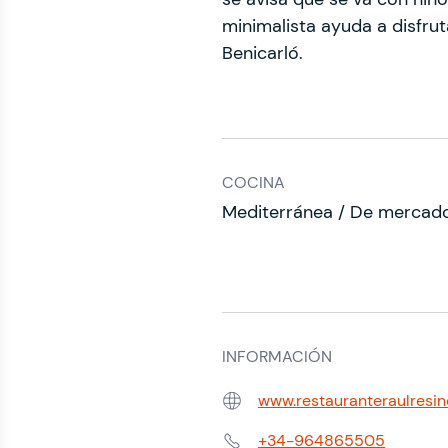
minimalista ayuda a disfru
Benicarló.
COCINA
Mediterránea / De mercad
INFORMACIÓN
www.restauranteraulresi
Web:
+34-964865505