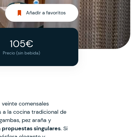
Añadir a favoritos
105€
Precio (sin bebida)
 veinte comensales
 a la cocina tradicional de
", gambas, pez araña y
n propuestas singulares
. Si
mósfera elegante y