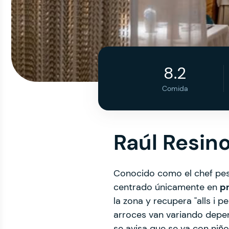
8.2
Comida
Raúl Resin
Conocido como el chef pes
centrado únicamente en
pr
la zona y recupera "alls i p
arroces van variando depe
se avisa que se va con niñ