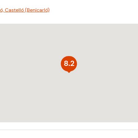
ó, Castelló (Benicarló)
8.2