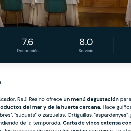
7.6
8.0
Decoración
Servicio
o
cador, Raúl Resino ofrece
un menú degustación
para
oductos del mar y de la huerta cercana
. Hace guiños
ebres", "suquets" o zarzuelas. Ortiguillas, "espardenyes
ndiendo de la temporada.
Carta de vinos extensa co
os, les preparan un arroz y los cuidan con mimo. La at