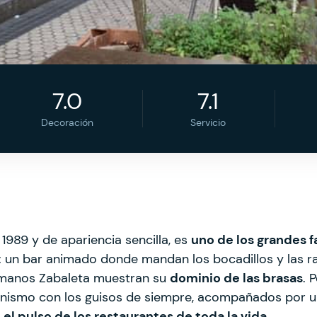
7.0
7.1
Decoración
Servicio
1989 y de apariencia sencilla, es
uno de los grandes f
 un bar animado donde mandan los bocadillos y las r
rmanos Zabaleta muestran su
dominio de las brasas
. 
onismo con los guisos de siempre, acompañados por 
el pulso de los restaurantes de toda la vida
.