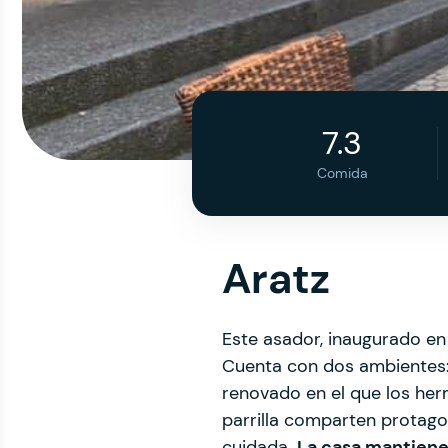
7.3
Comida
Aratz
Este asador, inaugurado en 
Cuenta con dos ambientes:
renovado en el que los he
parrilla comparten protag
cuidada.
La casa mantiene 