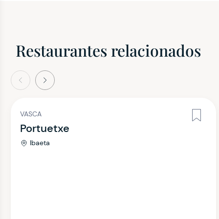
Restaurantes relacionados
terior
Siguiente
VASCA
Portuetxe
Ibaeta