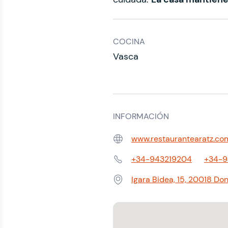
COCINA
Vasca
INFORMACIÓN
www.restaurantearatz.co
Web:
+34-943219204
+34-9
Teléfono:
Igara Bidea, 15, 20018 Don
Dirección: