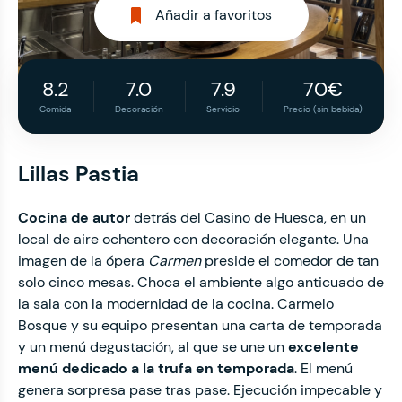
Añadir a favoritos
8.2
7.0
7.9
70€
Comida
Decoración
Servicio
Precio (sin bebida)
Lillas Pastia
Cocina de autor
detrás del Casino de Huesca, en un
local de aire ochentero con decoración elegante. Una
imagen de la ópera
Carmen
preside el comedor de tan
solo cinco mesas. Choca el ambiente algo anticuado de
la sala con la modernidad de la cocina. Carmelo
Bosque y su equipo presentan una carta de temporada
y un menú degustación, al que se une un
excelente
menú dedicado a la trufa en temporada
. El menú
genera sorpresa pase tras pase. Ejecución impecable y