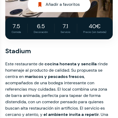
Añadir a favoritos
7.5
6.5
7.1
40€
Comida
Decoración
Servicio
Precio (sin bebida)
Stadium
Este restaurante de
cocina honesta y sencilla
rinde
homenaje al producto de calidad. Su propuesta se
centra en
mariscos y pescados frescos
,
acompañados de una bodega interesante con
referencias muy cuidadas. El local combina una zona
de barra animada, perfecta para tapear de forma
distendida, con un comedor pensado para quienes
buscan alta restauración sin artificios. El servicio es
cercano y atento, y
el ambiente invita a repetir
. Una