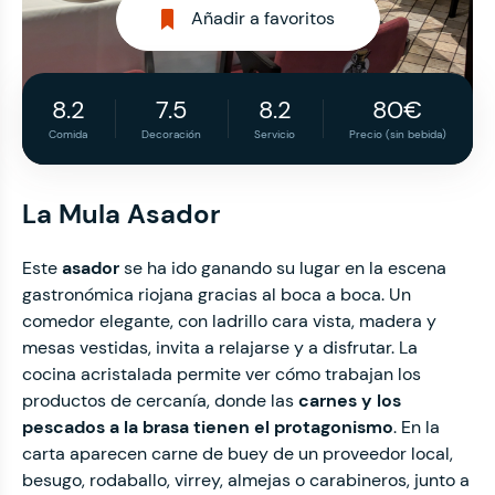
Añadir a favoritos
8.2
7.5
8.2
80€
Comida
Decoración
Servicio
Precio (sin bebida)
La Mula Asador
Este
asador
se ha ido ganando su lugar en la escena
gastronómica riojana gracias al boca a boca. Un
comedor elegante, con ladrillo cara vista, madera y
mesas vestidas, invita a relajarse y a disfrutar. La
cocina acristalada permite ver cómo trabajan los
productos de cercanía, donde las
carnes y los
pescados a la brasa tienen el protagonismo
. En la
carta aparecen carne de buey de un proveedor local,
besugo, rodaballo, virrey, almejas o carabineros, junto a