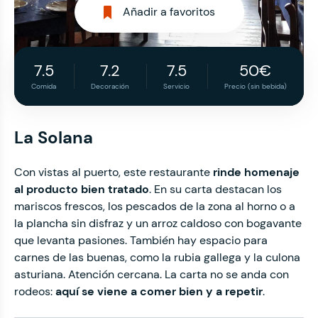
Añadir a favoritos
7.5
7.2
7.5
50€
Comida
Decoración
Servicio
Precio (sin bebida)
La Solana
Con vistas al puerto, este restaurante
rinde
homenaje
al producto bien tratado
. En su carta destacan los
mariscos frescos, los pescados de la zona al horno o a
la plancha sin disfraz y un arroz caldoso con bogavante
que levanta pasiones. También hay espacio para
carnes de las buenas, como la rubia gallega y la culona
asturiana. Atención cercana. La carta no se anda con
rodeos:
aquí se viene a comer bien y a repetir
.