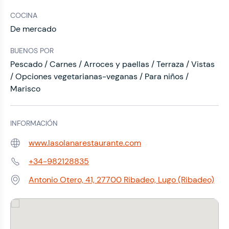
COCINA
De mercado
BUENOS POR
Pescado / Carnes / Arroces y paellas / Terraza / Vistas
/ Opciones vegetarianas-veganas / Para niños /
Marisco
INFORMACIÓN
www.lasolanarestaurante.com
Web:
+34-982128835
Teléfono:
Antonio Otero, 41, 27700 Ribadeo, Lugo (Ribadeo)
Dirección: