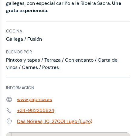
gallegas, con especial cariño a la Ribeira Sacra.
Una
grata experiencia
.
COCINA
Gallega / Fusión
BUENOS POR
Pintxos y tapas / Terraza / Con encanto / Carta de
vinos / Carnes / Postres
INFORMACIÓN
www.paprica.es
Web:
+34-982255824
Teléfono:
Das Nóreas, 10, 27001 Lugo (Lugo)
Dirección: