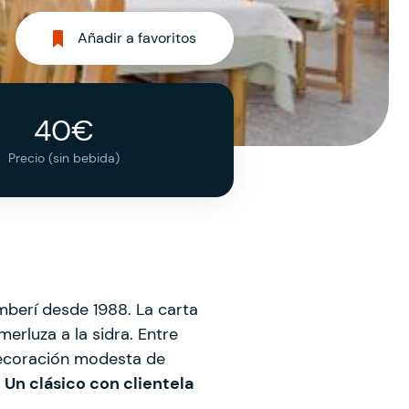
Añadir a favoritos
40€
Precio (sin bebida)
berí desde 1988. La carta
erluza a la sidra. Entre
decoración modesta de
.
Un clásico con clientela