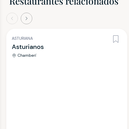
Restaurantes relacionados
terior
Siguiente
ASTURIANA
Asturianos
Chamberí