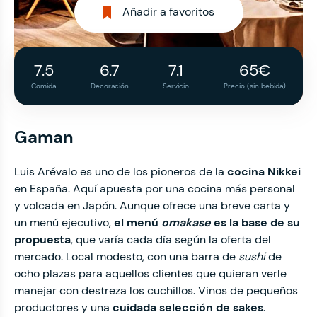
Añadir a favoritos
7.5
6.7
7.1
65€
Comida
Decoración
Servicio
Precio (sin bebida)
Gaman
Luis Arévalo es uno de los pioneros de la
cocina Nikkei
en España. Aquí apuesta por una cocina más personal
y volcada en Japón. Aunque ofrece una breve carta y
un menú ejecutivo,
el menú
omakase
es la base de su
propuesta
, que varía cada día según la oferta del
mercado. Local modesto, con una barra de
sushi
de
ocho plazas para aquellos clientes que quieran verle
manejar con destreza los cuchillos. Vinos de pequeños
productores y una
cuidada selección de sakes
.