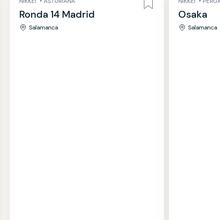
NIKKEI
•
ASTURIANA
NIKKEI
•
PERU
Ronda 14 Madrid
Osaka
Salamanca
Salamanca