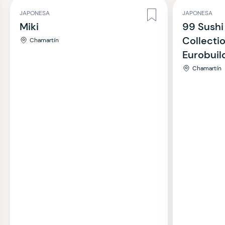
JAPONESA
JAPONESA
Miki
99 Sushi
Collecti
Chamartín
Eurobuil
Chamartín