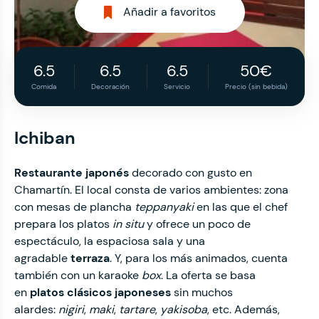
Añadir a favoritos
6.5
6.5
6.5
50€
Comida
Decoración
Servicio
Precio (sin bebida)
Ichiban
Restaurante japonés
decorado con gusto en
Chamartín. El local consta de varios ambientes: zona
con mesas de plancha
teppanyaki
en las que el chef
prepara los platos
in situ
y ofrece un poco de
espectáculo, la espaciosa sala y una
agradable
terraza
. Y, para los más animados, cuenta
también con un karaoke
box
. La oferta se basa
en
platos clásicos japoneses
sin muchos
alardes:
nigiri
,
maki
,
tartare
,
yakisoba
, etc. Además,