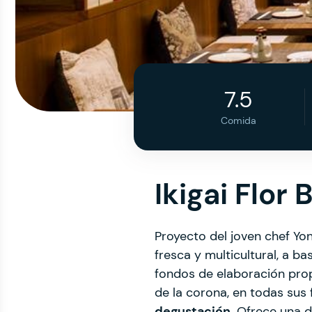
7.5
Comida
Ikigai Flor 
Proyecto del joven chef Yo
fresca y multicultural, a b
fondos de elaboración prop
de la corona, en todas su
degustación
. Ofrece una d