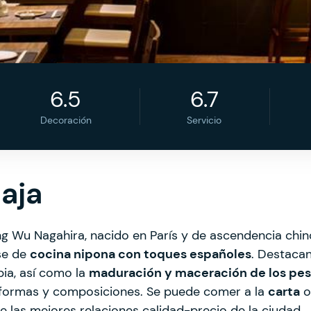
6.5
6.7
Decoración
Servicio
Baja
ng Wu Nagahira, nacido en París y de ascendencia chi
ase de
cocina nipona con toques españoles
. Destacan
ia, así como la
maduración y maceración de los pe
s formas y composiciones. Se puede comer a la
carta
o
e las mejores relaciones calidad-precio de la ciudad.