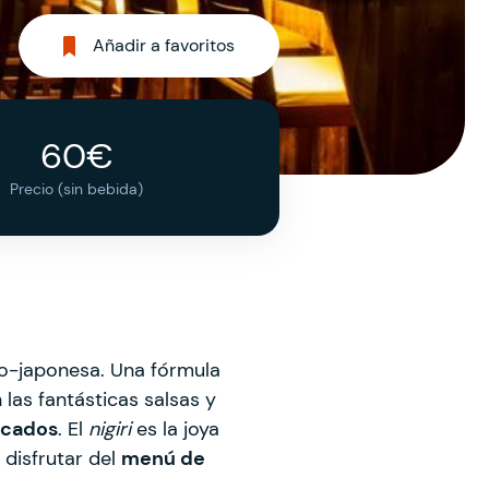
Añadir a favoritos
60€
Precio (sin bebida)
no-japonesa. Una fórmula
 las fantásticas salsas y
scados
. El
nigiri
es la joya
 disfrutar del
menú de