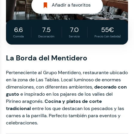
Añadir a favoritos
6.6
7.5
7.0
55€
Comida
Decoración
Servicio
Precio (sin bebida)
La Borda del Mentidero
Perteneciente al Grupo Mentidero, restaurante ubicado
en la zona de Las Tablas. Local luminoso de enormes
dimensiones, con diferentes ambientes,
decorado con
gusto
e inspirado en los pajares de los valles del
Pirineo aragonés.
Cocina y platos de corte
tradicional
entre los que destacan los pescados y las
carnes a la parrilla. Perfecto también para eventos y
celebraciones.