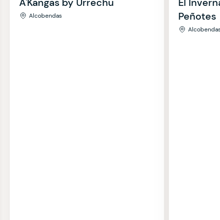
A'Kangas by Urrechu
El Inver
Peñotes
Alcobendas
Alcobenda