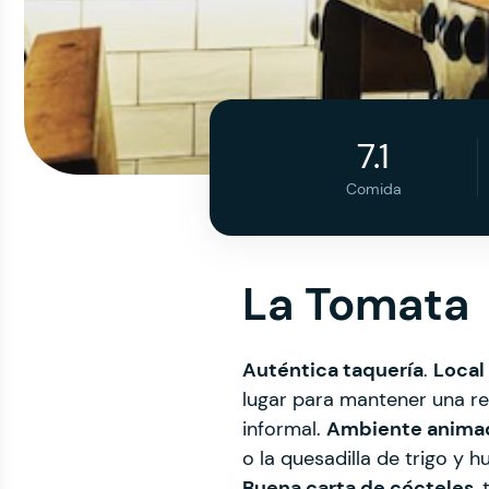
7.1
Comida
La Tomata
Auténtica taquería
.
Local
lugar para mantener una re
informal.
Ambiente anima
o la quesadilla de trigo y 
Buena carta de cócteles
,