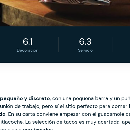
6.1
6.3
Decoración
Servicio
 pequeño y discreto
, con una pequeña barra y un pu
unión de trabajo, pero sí el sitio perfecto para comer
do
. En su carta conviene empezar con el guacamole cas
huitlacoche. La selección de tacos es muy acertada, a
 tequilas y combinados.