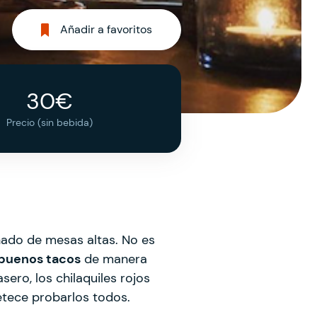
Añadir a favoritos
30€
Precio (sin bebida)
ñado de mesas altas. No es
buenos tacos
de manera
ero, los chilaquiles rojos
petece probarlos todos.