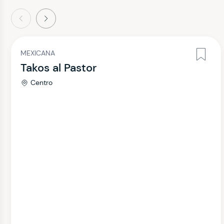
terior
Siguiente
MEXICANA
Takos al Pastor
Centro