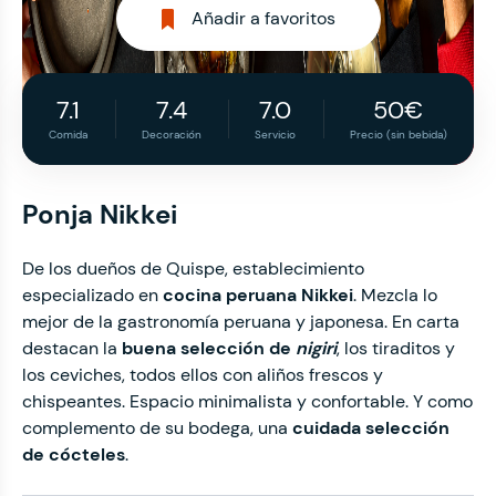
Añadir a favoritos
7.1
7.4
7.0
50€
Comida
Decoración
Servicio
Precio (sin bebida)
Ponja Nikkei
De los dueños de Quispe, establecimiento
especializado en
cocina peruana Nikkei
. Mezcla lo
mejor de la gastronomía peruana y japonesa. En carta
destacan la
buena selección de
nigiri
, los tiraditos y
los ceviches, todos ellos con aliños frescos y
chispeantes. Espacio minimalista y confortable. Y como
complemento de su bodega, una
cuidada selección
de cócteles
.