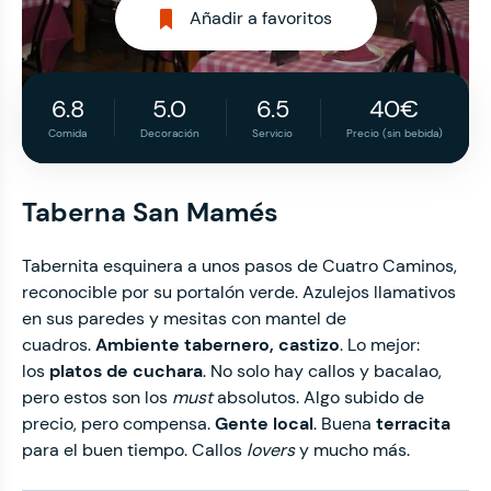
Añadir a favoritos
6.8
5.0
6.5
40€
Comida
Decoración
Servicio
Precio (sin bebida)
Taberna San Mamés
Tabernita esquinera a unos pasos de Cuatro Caminos,
reconocible por su portalón verde. Azulejos llamativos
en sus paredes y mesitas con mantel de
cuadros.
Ambiente tabernero, castizo
. Lo mejor:
los
platos de cuchara
. No solo hay callos y bacalao,
pero estos son los
must
absolutos. Algo subido de
precio, pero compensa.
Gente local
. Buena
terracita
para el buen tiempo. Callos
lovers
y mucho más.