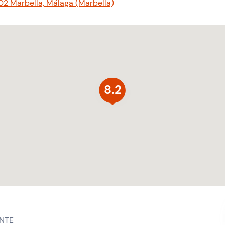
02 Marbella, Málaga (Marbella)
8.2
NTE