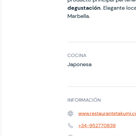
degustación
. Elegante loc
Marbella.
COCINA
Japonesa
INFORMACIÓN
www.restaurantetakumi.
Web:
+34-952770839
Teléfono: