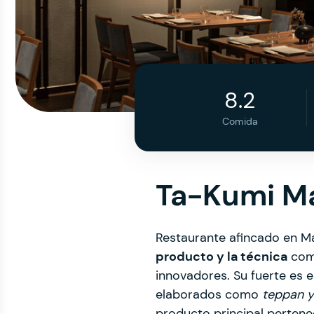
8.2
Comida
Ta-Kumi Ma
Restaurante afincado en M
producto y la técnica
como
innovadores. Su fuerte es 
elaborados como
teppan y
producto principal perten