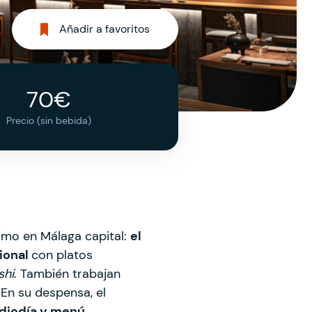
Añadir a favoritos
70€
Precio (sin bebida)
imo en Málaga capital:
el
ional
con platos
shi
. También trabajan
 En su despensa, el
diodía y menú