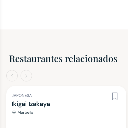
Restaurantes relacionados
terior
Siguiente
JAPONESA
Ikigai Izakaya
Marbella