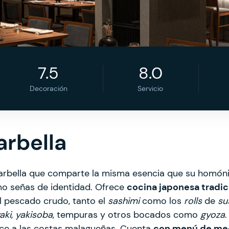
7.5
8.0
Decoración
Servicio
rbella
arbella que comparte la misma esencia que su homón
 señas de identidad. Ofrece
cocina japonesa tradic
el pescado crudo, tanto el
sashimi
como los
rolls
de
su
aki
,
yakisoba
, tempuras y otros bocados como
gyoza
.
ece a las costas malagueñas. Cuenta
con menú de me