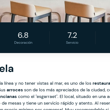
6.8
7.2
Decoración
Servicio
ela
 línea y no tener vistas al mar, es uno de los
restaur
 Sus
arroces
son de los más apreciados de la ciudad,
encianas
como el "esgarraet". El local, situado en una
de mesas y tiene un servicio rápido y atento. Al rese
un precio mínimo por comensal. Muy recomendable si 