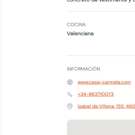
COCINA
Valenciana
INFORMACIÓN
www.casa-carmela.com
Web:
+34-963710073
Teléfono:
Isabel de Villena, 155, 46
Dirección: