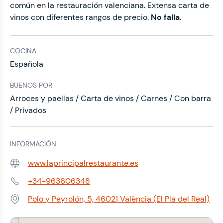
común en la restauración valenciana. Extensa carta de
vinos con diferentes rangos de precio.
No falla
.
COCINA
Española
BUENOS POR
Arroces y paellas / Carta de vinos / Carnes / Con barra
/ Privados
INFORMACIÓN
www.laprincipalrestaurante.es
Web:
+34-963606348
Teléfono:
Polo y Peyrolón, 5, 46021 València (El Pla del Real)
Dirección: