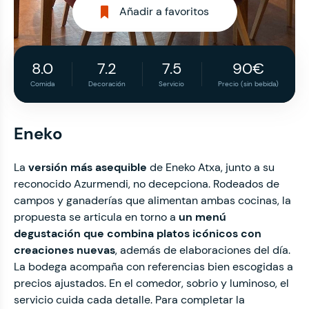
Añadir a favoritos
8.0
7.2
7.5
90€
Comida
Decoración
Servicio
Precio (sin bebida)
Eneko
La
versión más asequible
de Eneko Atxa, junto a su
reconocido Azurmendi, no decepciona. Rodeados de
campos y ganaderías que alimentan ambas cocinas, la
propuesta se articula en torno a
un menú
degustación que combina platos icónicos con
creaciones nuevas
, además de elaboraciones del día.
La bodega acompaña con referencias bien escogidas a
precios ajustados. En el comedor, sobrio y luminoso, el
servicio cuida cada detalle. Para completar la