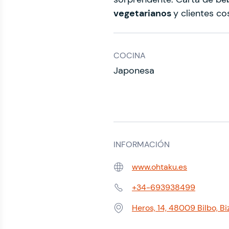
vegetarianos
y clientes co
COCINA
Japonesa
INFORMACIÓN
www.ohtaku.es
Web:
+34-693938499
Teléfono:
Heros, 14, 48009 Bilbo, B
Dirección: