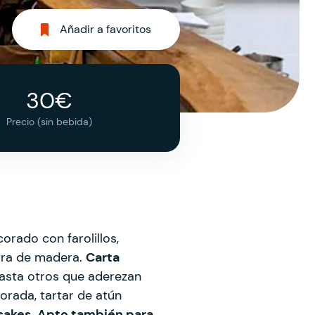
Añadir a favoritos
30€
Precio (sin bebida)
ado con farolillos,
rra de madera.
Carta
hasta otros que aderezan
orada, tartar de atún
sakes
.
Apto también para