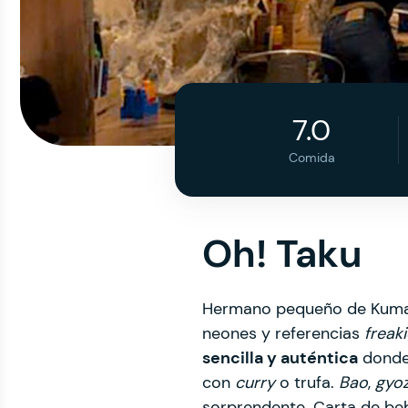
7.0
Comida
Oh! Taku
Hermano pequeño de Kuma q
neones y referencias
freak
sencilla y auténtica
donde 
con
curry
o trufa.
Bao
,
gyo
sorprendente. Carta de be