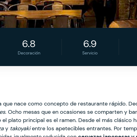
6.8
6.9
Decoración
Servicio
ue nace como concepto de restaurante rápido. Decor
ies
. Ocho mesas que en ocasiones se comparten y ba
el plato principal es el ramen. Desde el más clásico 
za
y
takoyaki
entre los apetecibles entrantes. Por temp
bidas igualmente reducida con
cervezas japonesas y 