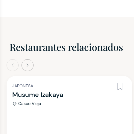
Restaurantes relacionados
terior
Siguiente
JAPONESA
Musume Izakaya
Casco Viejo