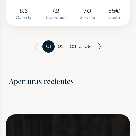
8.3
7.9
7.0
55€
Comida
Decoración
Servicio
Coste
01
02
03
...
09
Aperturas recientes