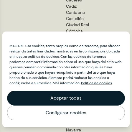
Cáceres
Cádiz
Cantabria
Castellón
Ciudad Real
Córdoba
Cuenca
Girona
MACARFI usa cookies, tanto propias como de terceros, para ofrecer
Granada
realizar distintas finalidades mostradas en la configuración, ubicada
Guadalajara
en nuestra política de cookies. Con las cookies de terceros
Guipúzcoa
podemos compartir información sobre el uso que haga del sitio web,
quienes pueden combinarla con otra información que les haya
Huelva
proporcionado o que hayan recopilado a partir del uso que haya
Huesca
hecho de sus servicios. Siempre podrá rechazar las cookies o
Jaén
configurarlas a su medida. Más información:
Política de cookies
.
La Rioja
León
Aceptar todas
Lleida
Lugo
Madrid
Configurar cookies
Mapa
Málaga
Murcia
Navarra