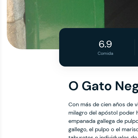
6.9
Comida
O Gato Ne
Con más de cien años de vi
milagro del apóstol poder
empanada gallega de pulpo e
gallego, el pulpo o el maris
taburetes e individuales de