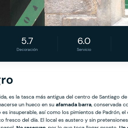
5.7
6.0
Decoración
Servicio
gro
da, es la tasca más antigua del centro de Santiago d
 hacerse un hueco en su
afamada barra
, conservada co
s insuperable, así como los pimientos de Padrón, el qu
co fresco del día. El local es austero y sin pretension
 papel.
No reservan
, por lo que toca llegar pronto.
Un 