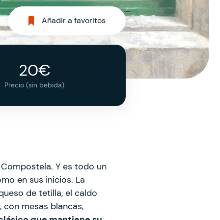
Añadir a favoritos
20€
Precio (sin bebida)
e Compostela. Y es todo un
mo en sus inicios. La
eso de tetilla, el caldo
es, con mesas blancas,
clásico que mantiene su