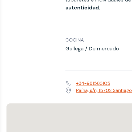
autenticidad
.
COCINA
Gallega / De mercado
+34-981583105
Teléfono:
Raíña, s/n, 15702 Santia
Dirección: