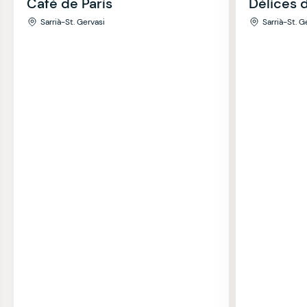
Café de París
Délices 
Sarrià-St. Gervasi
Sarrià-St. G