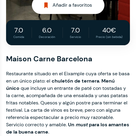
Añadir a favoritos
7.0
6.0
7.0
40€
Comida
Decoración
Servicio
Precio (sin bebida)
Maison Carne Barcelona
Restaurante situado en el Eixample cuya oferta se basa
en un único plato: el
chuletón de ternera
.
Menú
único
que incluye un entrante de paté con tostadas y
la carne, acompañada de una ensalada y unas patatas
fritas notables. Quesos y algún postre para terminar el
festival. La carta de vinos es breve, pero con alguna
referencia espectacular a precio muy razonable.
Servicio correcto y amable.
Un
must
para los amantes
de la buena carne
.