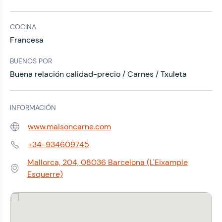
COCINA
Francesa
BUENOS POR
Buena relación calidad-precio / Carnes / Txuleta
INFORMACIÓN
www.maisoncarne.com
Web:
+34-934609745
Teléfono:
Mallorca, 204, 08036 Barcelona (L'Eixample
Dirección:
Esquerre)