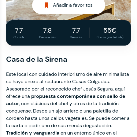
Añadir a favoritos
7.7
7.8
7.7
55€
Comida
Decoración
Servicio
Precio (sin bebida)
Casa de la Sirena
Este local con cuidado interiorismo de aire minimalista
se haya anexo al restaurante Casas Colgadas.
Asesorado por el reconocido chef Jesús Segura, aquí
ofrece una
propuesta contemporánea con sello de
autor
, con clásicos del chef y otros de la tradición
conquense. Desde un ajo arriero o una paletilla de
cordero hasta unos callos vegetales. Se puede comer a
la carta o pedir uno de sus menús degustación.
Tradición y vanguardia
en un entorno único en el