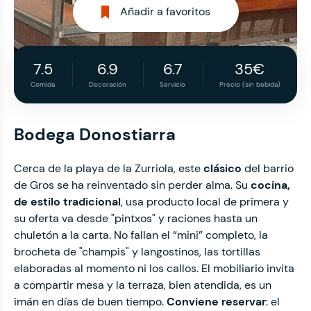
Añadir a favoritos
7.5
6.9
6.7
35€
Comida
Decoración
Servicio
Precio (sin bebida)
Bodega Donostiarra
Cerca de la playa de la Zurriola, este
clásico
del barrio
de Gros se ha reinventado sin perder alma. Su
cocina,
de estilo tradicional
, usa producto local de primera y
su oferta va desde "pintxos" y raciones hasta un
chuletón a la carta. No fallan el “mini” completo, la
brocheta de "champis" y langostinos, las tortillas
elaboradas al momento ni los callos. El mobiliario invita
a compartir mesa y la terraza, bien atendida, es un
imán en días de buen tiempo.
Conviene reservar
: el