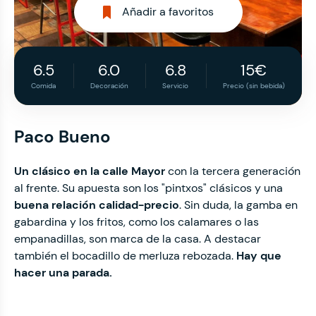
Añadir a favoritos
6.5
6.0
6.8
15€
Comida
Decoración
Servicio
Precio (sin bebida)
Paco Bueno
Un clásico en la calle Mayor
con la tercera generación
al frente. Su apuesta son los "pintxos" clásicos y una
buena relación calidad-precio
. Sin duda, la gamba en
gabardina y los fritos, como los calamares o las
empanadillas, son marca de la casa. A destacar
también el bocadillo de merluza rebozada.
Hay que
hacer una parada.