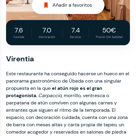
Añadir a favoritos
7.6
7.0
7.4
50€
Comida
Decoración
Servicio
Precio (sin bebida)
Virentia
Este restaurante ha conseguido hacerse un hueco en el
panorama gastronómico de Úbeda con una singular
propuesta en la que
el atún rojo es el gran
protagonista
.
Carpaccio
, morrillo, ventresca o
parpatana de atún conviven con algunas carnes y
entrantes que siguen el ritmo de la temporada. El
espacio, con decoración cuidada, cuenta con una zona
de barra con mesas altas y carta propia de tapeo, un
comedor acogedor y reservados en salones de piedra