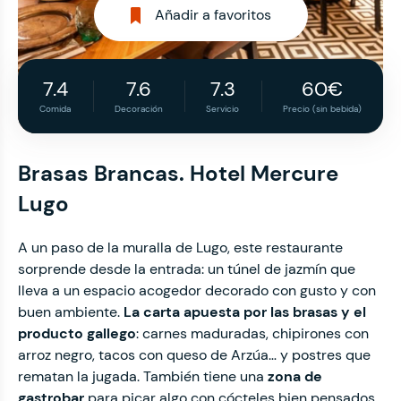
Añadir a favoritos
7.4
7.6
7.3
60€
Comida
Decoración
Servicio
Precio (sin bebida)
Brasas Brancas. Hotel Mercure
Lugo
A un paso de la muralla de Lugo, este restaurante
sorprende desde la entrada: un túnel de jazmín que
lleva a un espacio acogedor decorado con gusto y con
buen ambiente.
La carta apuesta por las brasas y el
producto gallego
: carnes maduradas, chipirones con
arroz negro, tacos con queso de Arzúa… y postres que
rematan la jugada. También tiene una
zona de
gastrobar
para picar algo con cócteles bien pensados.