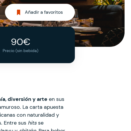
Añadir a favoritos
90€
Precio (sin bebida)
a, diversión y arte
en sus
glamuroso. La carta apuesta
icanas con naturalidad y
s. Entre sus
hits
se
 Wagyu y
shitake
. Para beber,