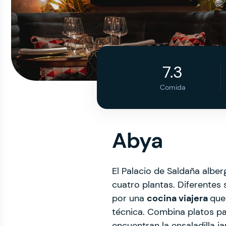
7.3
Comida
Abya
El Palacio de Saldaña albe
cuatro plantas. Diferentes 
por una
cocina viajera
que
técnica. Combina platos par
encuentran la ensaladilla