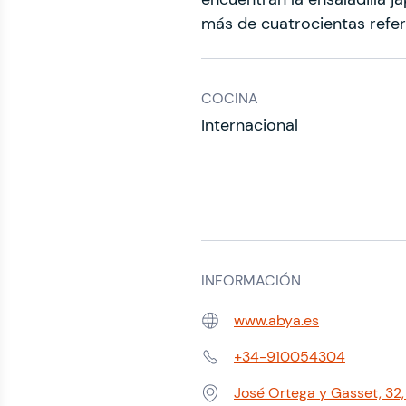
más de cuatrocientas refe
COCINA
Internacional
INFORMACIÓN
www.abya.es
Web:
+34-910054304
Teléfono:
José Ortega y Gasset, 3
Dirección: