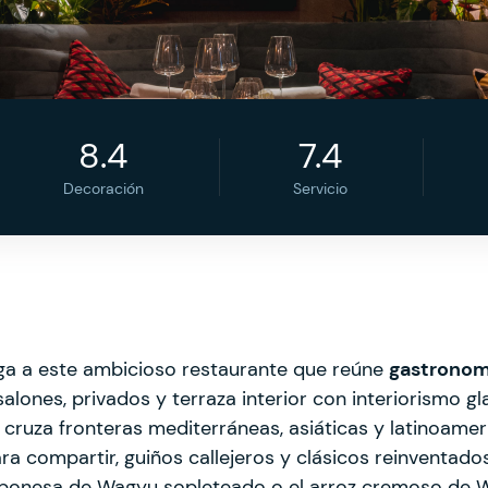
8.4
7.4
Decoración
Servicio
rga a este ambicioso restaurante que reúne
gastronomí
salones, privados y terraza interior con interiorismo 
 cruza fronteras mediterráneas, asiáticas y latinoamer
a compartir, guiños callejeros y clásicos reinventado
 japonesa de Wagyu sopleteado o el arroz cremoso de