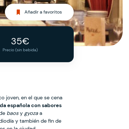
Añadir a favoritos
35€
Precio (sin bebida)
co joven, en el que se cena
ida española con sabores
sde
baos
y
gyoza
a
iodía y también de fin de
es en la ciudad.