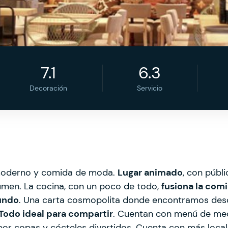
7.1
6.3
Decoración
Servicio
 moderno y comida de moda.
Lugar animado
, con públi
umen. La cocina, con un poco de todo,
fusiona la com
mundo
. Una carta cosmopolita donde encontramos de
Todo ideal para compartir
. Cuentan con menú de med
por copas y cócteles divertidos. Cuenta con más local