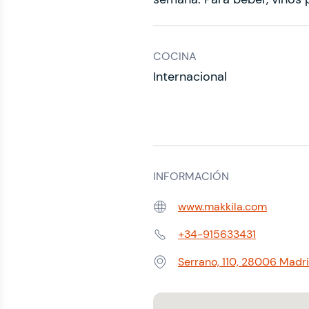
COCINA
Internacional
INFORMACIÓN
www.makkila.com
Web:
+34-915633431
Teléfono:
Serrano, 110, 28006 Madr
Dirección: