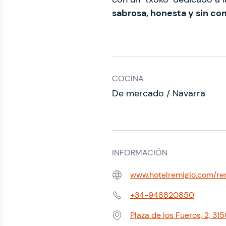
sabrosa, honesta y sin co
COCINA
De mercado / Navarra
INFORMACIÓN
www.hotelremigio.com/re
Web:
+34-948820850
Teléfono:
Plaza de los Fueros, 2, 31
Dirección: