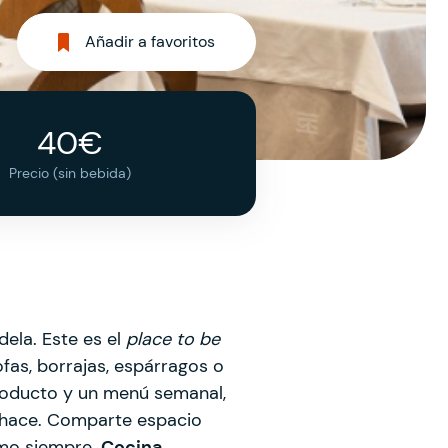
Añadir a favoritos
40€
Precio (sin bebida)
dela. Este es el
place to be
ofas, borrajas, espárragos o
producto y un menú semanal,
e hace. Comparte espacio
omo siempre.
Cocina