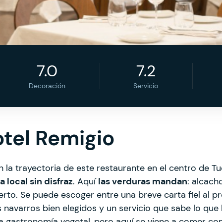
7.0
7.2
Decoración
Servicio
otel Remigio
la trayectoria de este restaurante en el centro de Tu
 local sin disfraz
. Aquí
las verduras mandan
: alcach
rto. Se puede escoger entre una breve carta fiel al 
navarros bien elegidos y un servicio que sabe lo qu
la gastronomía vegetal, pero aquí se viene a comer c