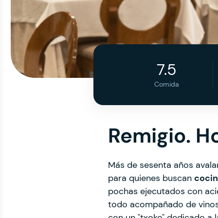
7.5
Comida
Remigio. H
Más de sesenta años avalan 
para quienes buscan
cocina
pochas ejecutados con acie
todo acompañado de vinos 
con un "txoko" dedicado a 