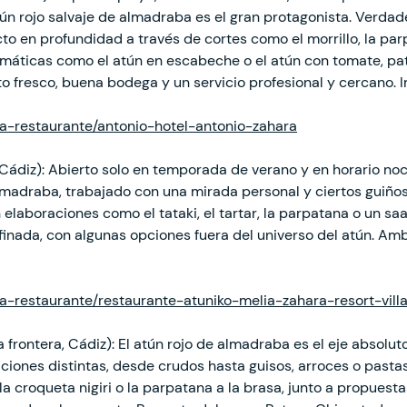
n rojo salvaje de almadraba es el gran protagonista. Verdade
o en profundidad a través de cortes como el morrillo, la parp
emáticas como el atún en escabeche o el atún con tomate, pa
cto fresco, buena bodega y un servicio profesional y cercano.
cha-restaurante/antonio-hotel-antonio-zahara
 Cádiz): Abierto solo en temporada de verano y en horario noc
lmadraba, trabajado con una mirada personal y ciertos guiños 
laboraciones como el tataki, el tartar, la parpatana o un sa
finada, con algunas opciones fuera del universo del atún. Am
ha-restaurante/restaurante-atuniko-melia-zahara-resort-vill
 frontera, Cádiz): El atún rojo de almadraba es el eje absol
ciones distintas, desde crudos hasta guisos, arroces o pastas
la croqueta nigiri o la parpatana a la brasa, junto a propues