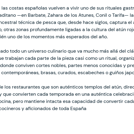
, las costas españolas vuelven a vivir uno de sus rituales gas
l gaditano —en Barbate, Zahara de los Atunes, Conil o Tarifa— 
cestral técnica de pesca que, desde hace siglos, captura el 
 otras zonas profundamente ligadas a la cultura del atún roj
bién uno de los momentos más esperados del año.
lado todo un universo culinario que va mucho más allá del clás
e trabajan cada parte de la pieza casi como un ritual, organi
donde conviven cortes nobles, partes menos conocidas y pr
s contemporáneas, brasas, curados, escabeches o guiños jap
 los restaurantes que son auténticos templos del atún, direc
y que convierten cada temporada en una auténtica celebrac
ocina, pero mantiene intacta esa capacidad de convertir cada
cocineros y aficionados de toda España