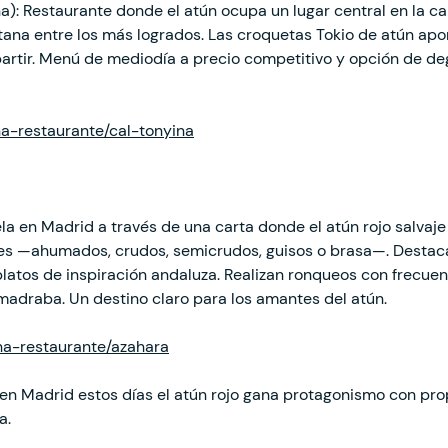
a): Restaurante donde el atún ocupa un lugar central en la ca
atana entre los más logrados. Las croquetas Tokio de atún apo
tir. Menú de mediodía a precio competitivo y opción de deg
ha-restaurante/cal-tonyina
ela en Madrid a través de una carta donde el atún rojo salvaje
es —ahumados, crudos, semicrudos, guisos o brasa—. Destacan e
platos de inspiración andaluza. Realizan ronqueos con frecue
adraba. Un destino claro para los amantes del atún.
cha-restaurante/azahara
en Madrid estos días el atún rojo gana protagonismo con pro
a.