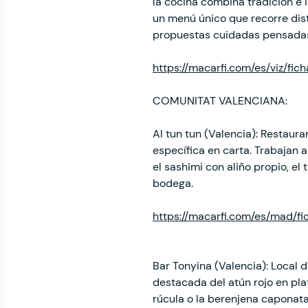
la cocina combina tradición e 
un menú único que recorre dist
propuestas cuidadas pensadas
https://macarfi.com/es/viz/fic
COMUNITAT VALENCIANA:
Al tun tun (Valencia): Restaura
específica en carta. Trabajan 
el sashimi con aliño propio, e
bodega.
https://macarfi.com/es/mad/fi
Bar Tonyina (Valencia): Local
destacada del atún rojo en plat
rúcula o la berenjena caponat