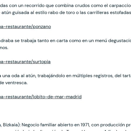
adas con un recorrido que combina crudos como el carpaccio
atún guisada al estilo rabo de toro o las carrilleras estofada
cha-restaurante/ponzano
madraba se trabaja tanto en carta como en un menú degustaci
anos.
ha-restaurante/surtopia
una oda al atún, trabajándolo en múltiples registros, del tart
 de ventresca.
cha-restaurante/lobito-de-mar-madrid
 Bizkaia): Negocio familiar abierto en 1971, con producción p