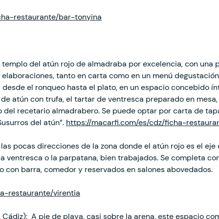
cha-restaurante/bar-tonyina
 templo del atún rojo de almadraba por excelencia, con una 
y elaboraciones, tanto en carta como en un menú degustación
n, desde el ronqueo hasta el plato, en un espacio concebido í
de atún con trufa, el tartar de ventresca preparado en mesa, l
o del recetario almadrabero. Se puede optar por carta de tapa
usurros del atún”.
https://macarfi.com/es/cdz/ficha-restaur
las pocas direcciones de la zona donde el atún rojo es el eje 
, la ventresca o la parpatana, bien trabajados. Se completa c
o con barra, comedor y reservados en salones abovedados.
ha-restaurante/virentia
 Cádiz): A pie de playa, casi sobre la arena, este espacio co