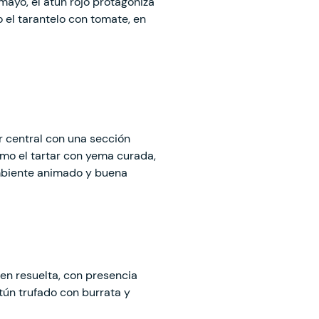
mayo, el atún rojo protagoniza
 el tarantelo con tomate, en
ar central con una sección
omo el tartar con yema curada,
 ambiente animado y buena
en resuelta, con presencia
atún trufado con burrata y