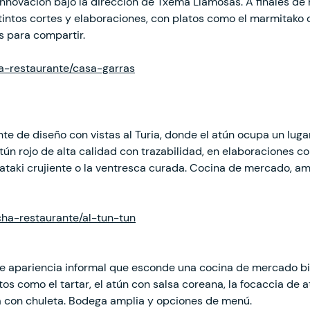
innovación bajo la dirección de Txema Llamosas. A finales de 
intos cortes y elaboraciones, con platos como el marmitako o
 para compartir.
ha-restaurante/casa-garras
nte de diseño con vistas al Turia, donde el atún ocupa un lug
atún rojo de alta calidad con trazabilidad, en elaboraciones c
l tataki crujiente o la ventresca curada. Cocina de mercado,
cha-restaurante/al-tun-tun
 de apariencia informal que esconde una cocina de mercado bi
os como el tartar, el atún con salsa coreana, la focaccia de 
a con chuleta. Bodega amplia y opciones de menú.