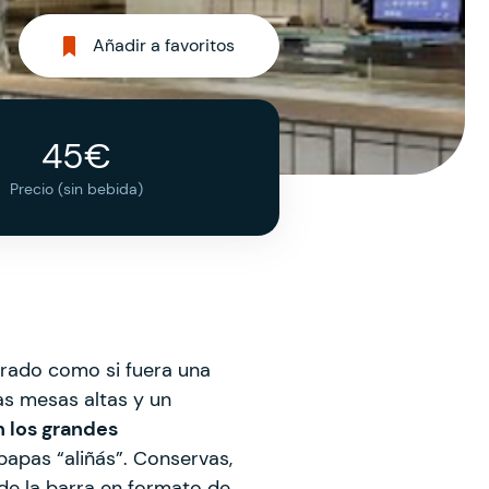
Añadir a favoritos
45€
Precio (sin bebida)
orado como si fuera una
as mesas altas y un
n los grandes
papas “aliñás”. Conservas,
 de la barra en formato de