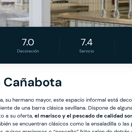
7.0
7.4
Decoración
Servicio
e Cañabota
a, su hermano mayor, este espacio informal está dec
iente de una barra clásica sevillana. Dispone de algun
 a su oferta,
el marisco y el pescado de calidad so
bién se encuentran clásicos como la ensaladilla o las 
, guisos marineros o “pescaíto” frito salen de detrás