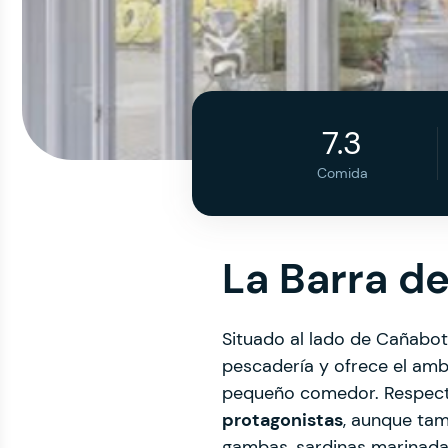
7.3
Comida
La Barra d
Situado al lado de Cañabot
pescadería y ofrece el amb
pequeño comedor. Respecto
protagonistas
, aunque tam
gambas, sardinas marinadas